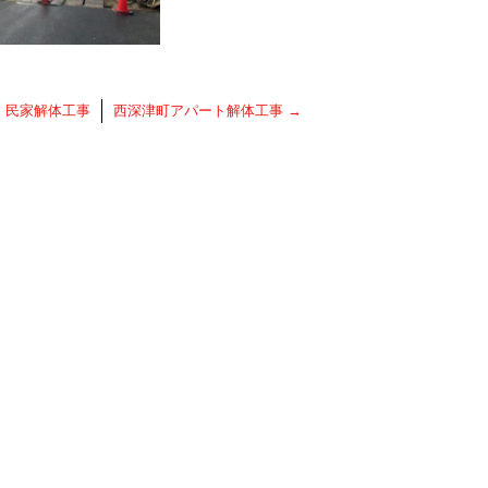
←
民家解体工事
西深津町アパート解体工事
→