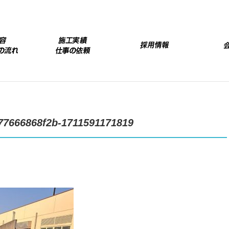
77666868f2b-1711591171819