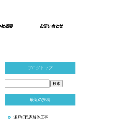
1ee606766fbb6c19bd08577666868f2b-1711591171819|株式会社大永
ブログトップ
最近の投稿
瀬戸町民家解体工事