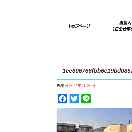
1ee606766fbb6c19bd085
投稿日
2024年3月28日
Facebook
Twitter
Line